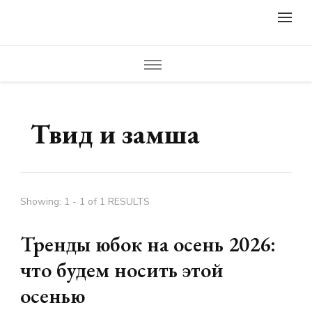
lifestylewomens.ru
Женский журнал LifeStyleWomens — читать женский сайт
онлайн. Мода, фото советы, что носить, модные образы,
модная одежда, модный дизайн ногтей, маникюр, педикюр,
модные прически и стрижки. Красивые идеи дизайна,
креатив, полезные советы и идеи для вдохновения.
Твид и замша
Showing: 1 - 1 of 1 RESULTS
Тренды юбок на осень 2026:
что будем носить этой
осенью