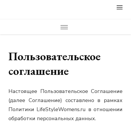
lifestylewomens.ru
Женский журнал LifeStyleWomens — читать женский сайт
онлайн. Мода, фото советы, что носить, модные образы,
модная одежда, модный дизайн ногтей, маникюр, педикюр,
модные прически и стрижки. Красивые идеи дизайна,
креатив, полезные советы и идеи для вдохновения.
Пользовательское
соглашение
Настоящее Пользовательское Соглашение
(далее Соглашение) составлено в рамках
Политики LifeStyleWomens.ru в отношении
обработки персональных данных.