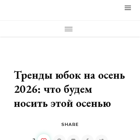
lifestylewomens.ru
Женский журнал LifeStyleWomens — читать женский сайт
онлайн. Мода, фото советы, что носить, модные образы,
модная одежда, модный дизайн ногтей, маникюр, педикюр,
модные прически и стрижки. Красивые идеи дизайна,
креатив, полезные советы и идеи для вдохновения.
Тренды юбок на осень
2026: что будем
носить этой осенью
SHARE