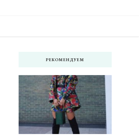
 — читать женский сайт онлайн. Мода, фото советы, что носить,
, модный дизайн ногтей, маникюр, педикюр, модные прически и
изайна, креатив, полезные советы и идеи для вдохновения.
РЕКОМЕНДУЕМ