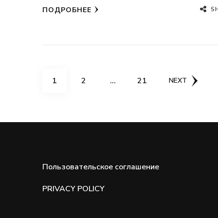
S
ПОДРОБНЕЕ
Пагинация
PAGE
PAGE
PAGE
1
2
…
21
NEXT
записей
Пользовательское соглашение
PRIVACY POLICY