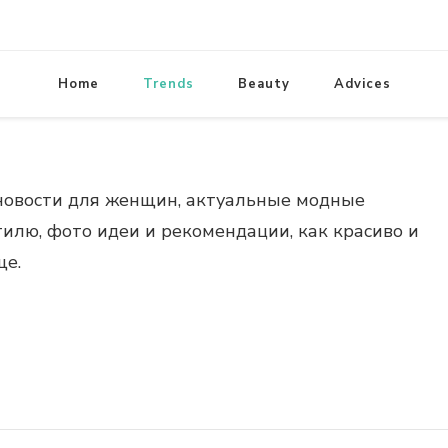
lifestylewomens.ru
Женский журнал LifeStyleWomens
модные образы, модная одежда
Home
Trends
Beauty
стрижки. Красивые идеи д
Advices
 новости для женщин, актуальные модные
тилю, фото идеи и рекомендации, как красиво и
ще.