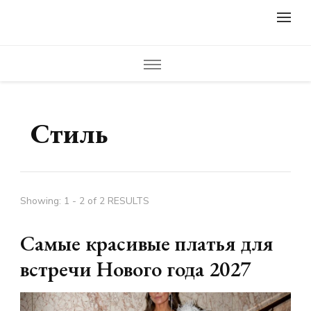
lifestylewomens.ru
Женский журнал LifeStyleWomens — читать женский сайт
онлайн. Мода, фото советы, что носить, модные образы,
модная одежда, модный дизайн ногтей, маникюр, педикюр,
модные прически и стрижки. Красивые идеи дизайна,
креатив, полезные советы и идеи для вдохновения.
Стиль
Showing: 1 - 2 of 2 RESULTS
Самые красивые платья для
встречи Нового года 2027