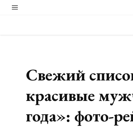
Свежий списо
красивые муж
года»: фото-р