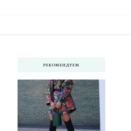
 — читать женский сайт онлайн. Мода, фото советы, что носить,
, модный дизайн ногтей, маникюр, педикюр, модные прически и
изайна, креатив, полезные советы и идеи для вдохновения.
РЕКОМЕНДУЕМ