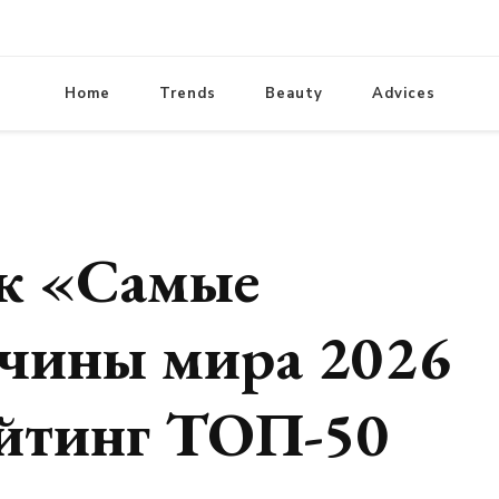
lifestylewomens.ru
Женский журнал LifeStyleWomens
модные образы, модная одежда
Home
Trends
Beauty
стрижки. Красивые идеи д
Advices
к «Самые
чины мира 2026
ейтинг ТОП-50