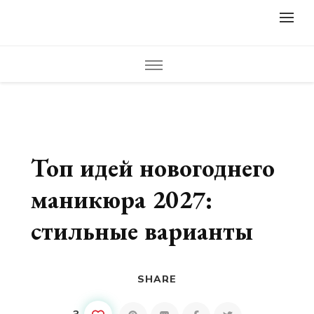
lifestylewomens.ru
Женский журнал LifeStyleWomens — читать женский сайт
онлайн. Мода, фото советы, что носить, модные образы,
модная одежда, модный дизайн ногтей, маникюр, педикюр,
модные прически и стрижки. Красивые идеи дизайна,
креатив, полезные советы и идеи для вдохновения.
Топ идей новогоднего
маникюра 2027:
стильные варианты
SHARE