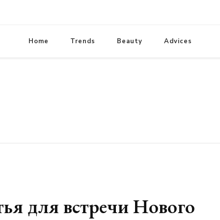
lifestylewomens.ru
Женский журнал LifeStyleWomens
модные образы, модная одежда
Home
Trends
Beauty
стрижки. Красивые идеи д
Advices
ья для встречи Нового