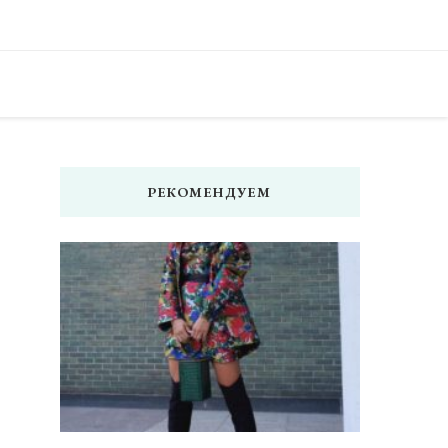
 — читать женский сайт онлайн. Мода, фото советы, что носить,
, модный дизайн ногтей, маникюр, педикюр, модные прически и
изайна, креатив, полезные советы и идеи для вдохновения.
РЕКОМЕНДУЕМ