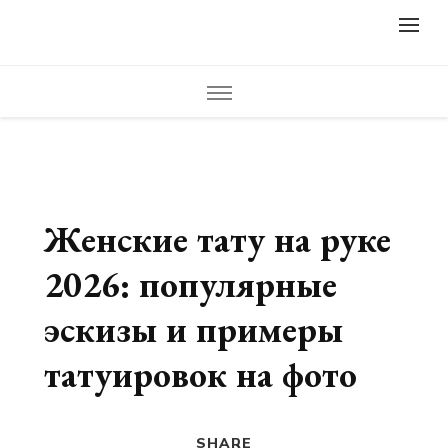
lifestylewomens.ru
Женский журнал LifeStyleWomens — читать женский сайт
онлайн. Мода, фото советы, что носить, модные образы,
модная одежда, модный дизайн ногтей, маникюр, педикюр,
модные прически и стрижки. Красивые идеи дизайна,
креатив, полезные советы и идеи для вдохновения.
Женские тату на руке
2026: популярные
эскизы и примеры
татуировок на фото
SHARE