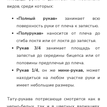
видов, среди которых:
«Полный рукав»
занимает всю
поверхность руки от плеча к запястью.
«Полурукав»
наносится от плеча до
сгиба локтя или от локтя до запястья.
Рукав 3
/4
занимает площадь от
запястья до середины бицепса или от
половины предплечья до плеча.
Рукав
1/4,
он же
мини-рукав,
может
находиться на любом участке руки и
имеет небольшие размеры.
Тату-рукава потрясающе смотрятся как в
черно-белых, так и в цветных вариациях.